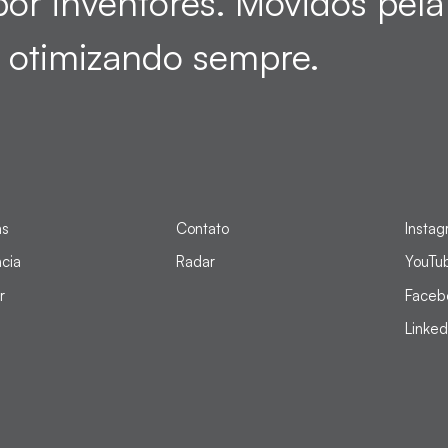
por inventores. Movidos pel
 otimizando sempre.
as
Contato
Insta
ncia
Radar
YouTu
r
Faceb
Linked