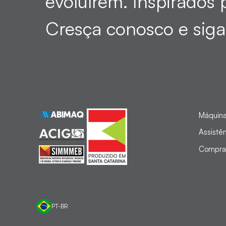
evoluírem. Inspirados 
Cresça conosco e siga
Saiba mais
Máquin
Assistê
Compra
PT-BR