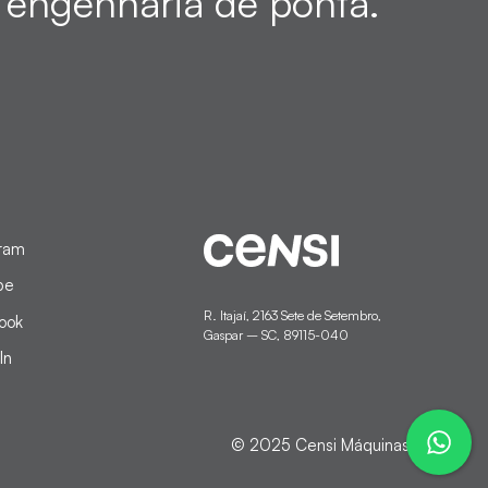
a engenharia de ponta.
gram
be
R. Itajaí, 2163 Sete de Setembro,
ook
Gaspar – SC, 89115-040
In
© 2025 Censi Máquinas