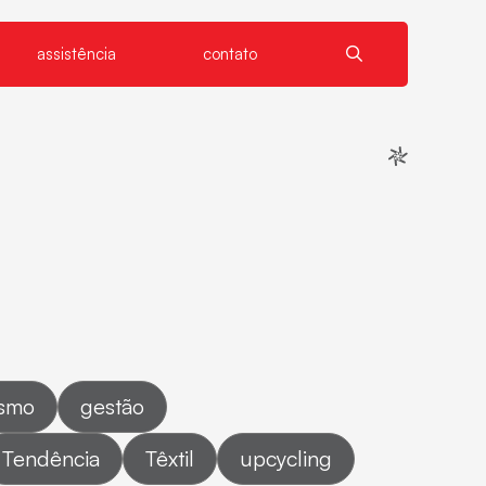
assistência
contato
ismo
gestão
Tendência
Têxtil
upcycling