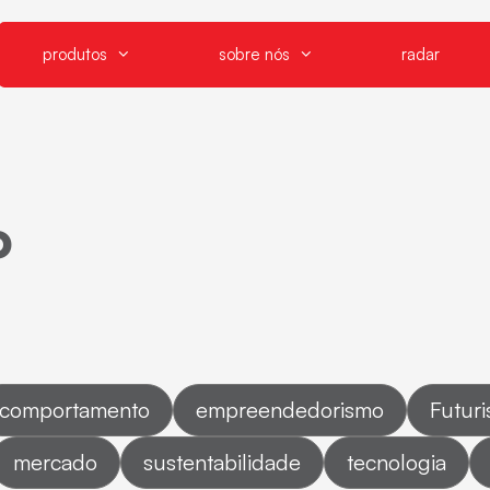
produtos
sobre nós
radar
o
comportamento
empreendedorismo
Futur
mercado
sustentabilidade
tecnologia