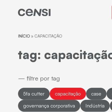
Pular
para
o
conteúdo
INÍCIO
»
CAPACITAÇÃO
tag: capacitaçã
— filtre por tag
5fa cutter
capacitação
case
governança corporativa
Indústria